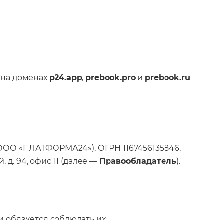
 на доменах
p24.app
,
prebook.pro
и
prebook.ru
ООО «ПЛАТФОРМА24»), ОГРН 1167456135846,
 д. 94, офис 11 (далее —
Правообладатель
).
 обязуется соблюдать их.